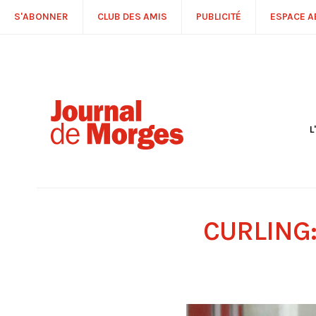
S'ABONNER
CLUB DES AMIS
PUBLICITÉ
ESPACE 
L
S
R
P
É
T
CURLING
C
P