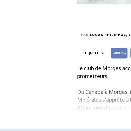
PAR
LUCAS PHILIPPOZ
, 
ÉTIQUETTES:
CURLING
Le club de Morges accu
prometteurs.
Du Canada à Morges, il
Minérales s’apprête à 
Atlantique disputeront 