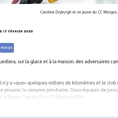
Caroline Dryburgh et un jeune du CC Morges,
LE 17 FÉVRIER 2025
MORGES
eillera, sur la glace et à la maison, des adversaires ca
 n’y a «que» quelques milliers de kilomètres et le club 
le prouver, la semaine prochaine. Deux équipes de junio
la Swiss Cup, du 21 au 23 février à Bâle.