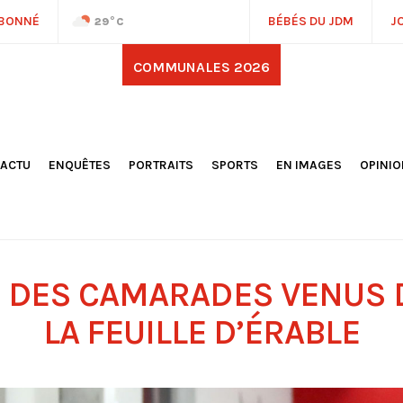
ABONNÉ
BÉBÉS DU JDM
J
29
°C
COMMUNALES 2026
'ACTU
ENQUÊTES
PORTRAITS
SPORTS
EN IMAGES
OPINI
OCIÉTÉ
FOOTBALL
DÉCOUVERTE DE NOS
DESSI
EPORTAGES
OMNISPORTS
VILLES ET VILLAGES
ÉDITOS
OLITIQUE
RÉSULTATS / CLASSEMENTS
GALERIES PHOTOS
LA CHR
LECTIONS 2026
PARIS 2024
VIDÉOS
DUBAT
ERROIR
POINTS
: DES CAMARADES VENUS D
ULTURE
LANÈTE
LA FEUILLE D’ÉRABLE