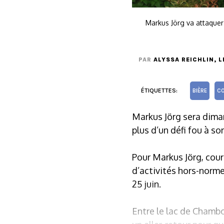
Markus Jörg va attaquer
PAR
ALYSSA REICHLIN
, 
ÉTIQUETTES:
BIÈRE
CO
Markus Jörg sera diman
plus d’un défi fou à s
Pour Markus Jörg, couri
d’activités hors-normes
25 juin.
Entre le lac de Chambon