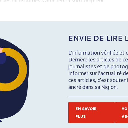
e les mille bornes s’affichent à son compteur.
ENVIE DE LIRE L
L'information vérifiée et 
Derrière les articles de ce
journalistes et de photog
informer sur l'actualité d
ces articles, c'est soute
ancré dans sa région.
EN SAVOIR
VO
PLUS
AB