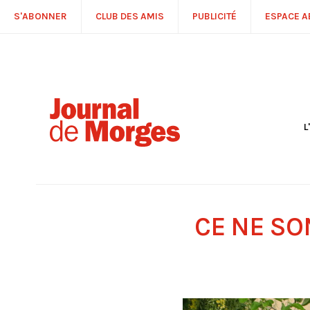
S'ABONNER
CLUB DES AMIS
PUBLICITÉ
ESPACE 
L
S
R
P
É
T
CE NE SO
C
P