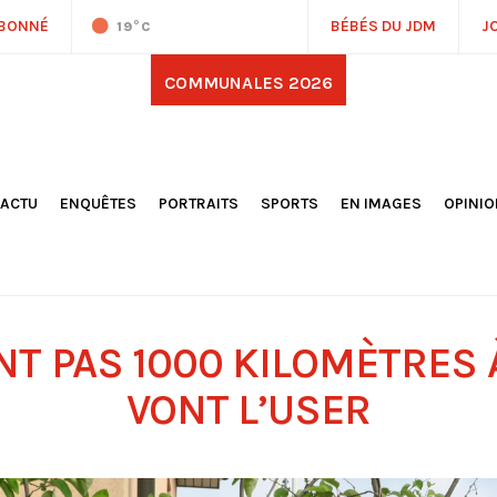
ABONNÉ
BÉBÉS DU JDM
J
19
°C
COMMUNALES 2026
'ACTU
ENQUÊTES
PORTRAITS
SPORTS
EN IMAGES
OPINI
OCIÉTÉ
FOOTBALL
DÉCOUVERTE DE NOS
DESSI
EPORTAGES
OMNISPORTS
VILLES ET VILLAGES
ÉDITOS
OLITIQUE
RÉSULTATS / CLASSEMENTS
GALERIES PHOTOS
LA CHR
LECTIONS 2026
PARIS 2024
VIDÉOS
DUBAT
ERROIR
POINTS
NT PAS 1000 KILOMÈTRES À
ULTURE
LANÈTE
VONT L’USER