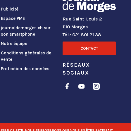
Publicité
Espace PME
Rue Saint-Louis 2
1110 Morges
journaldemorges.ch sur
son smartphone
Tél.: 021 801 21 38
Notre équipe
CONTACT
Conditions générales de
vente
RÉSEAUX
Protection des données
SOCIAUX
ISER CE SITE, NOUS SUPPOSERONS QUE VOUS EN ÊTES SATISFAIT.