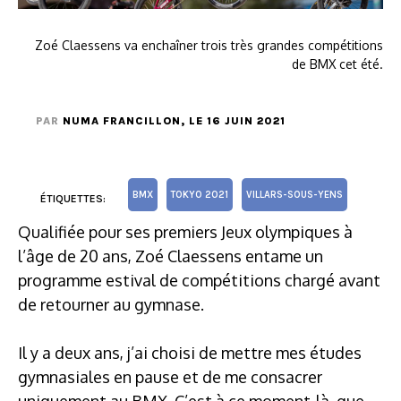
Zoé Claessens va enchaîner trois très grandes compétitions
de BMX cet été.
PAR
NUMA FRANCILLON
, LE 16 JUIN 2021
BMX
TOKYO 2021
VILLARS-SOUS-YENS
ÉTIQUETTES:
Qualifiée pour ses premiers Jeux olympiques à
l’âge de 20 ans, Zoé Claessens entame un
programme estival de compétitions chargé avant
de retourner au gymnase.
Il y a deux ans, j’ai choisi de mettre mes études
gymnasiales en pause et de me consacrer
uniquement au BMX. C’est à ce moment-là, que