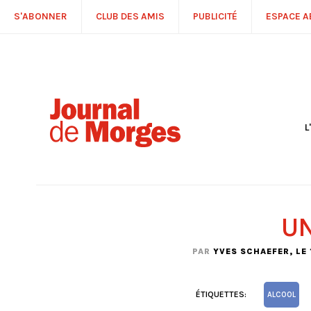
S'ABONNER
CLUB DES AMIS
PUBLICITÉ
ESPACE 
L
S
R
P
É
T
UN
C
P
PAR
YVES SCHAEFER
, LE
ÉTIQUETTES:
ALCOOL