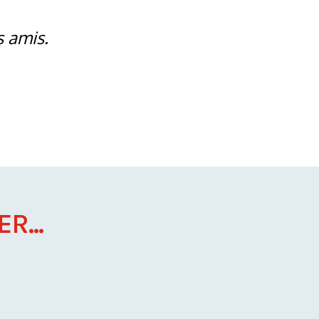
s amis.
R...