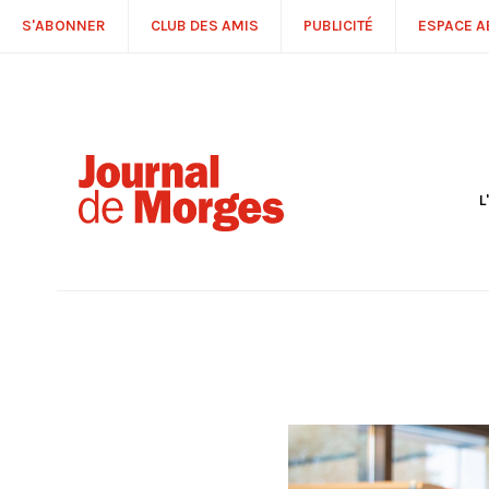
S'ABONNER
CLUB DES AMIS
PUBLICITÉ
ESPACE 
L
S
R
P
É
T
C
P