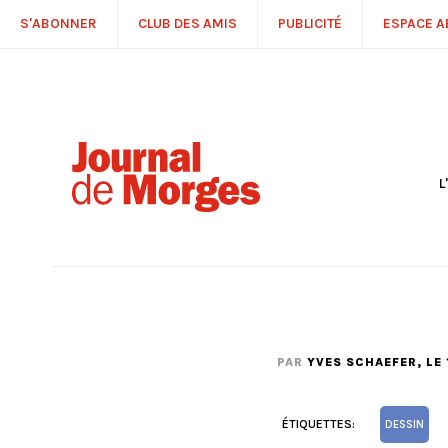
S'ABONNER
CLUB DES AMIS
PUBLICITÉ
ESPACE 
L
S
R
P
É
T
C
P
PAR
YVES SCHAEFER
, LE
ÉTIQUETTES:
DESSIN