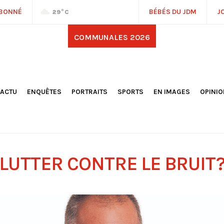
ABONNÉ
BÉBÉS DU JDM
J
29
°C
COMMUNALES 2026
'ACTU
ENQUÊTES
PORTRAITS
SPORTS
EN IMAGES
OPINI
OCIÉTÉ
FOOTBALL
DÉCOUVERTE DE NOS
DESSI
EPORTAGES
OMNISPORTS
VILLES ET VILLAGES
ÉDITOS
OLITIQUE
RÉSULTATS / CLASSEMENTS
GALERIES PHOTOS
LA CHR
LECTIONS 2026
PARIS 2024
VIDÉOS
DUBAT
ERROIR
POINTS
LUTTER CONTRE LE BRUIT
ULTURE
LANÈTE