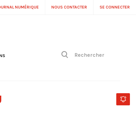
OURNAL NUMÉRIQUE
NOUS CONTACTER
SE CONNECTER
ONS
NS
ONIQUE DE PHILIPPE
H
 DE VUE
U