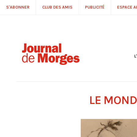
S'ABONNER
CLUB DES AMIS
PUBLICITÉ
ESPACE 
L
S
R
P
É
T
LE MOND
C
P