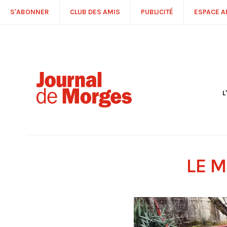
S'ABONNER
CLUB DES AMIS
PUBLICITÉ
ESPACE 
L
S
R
P
É
T
LE M
C
P