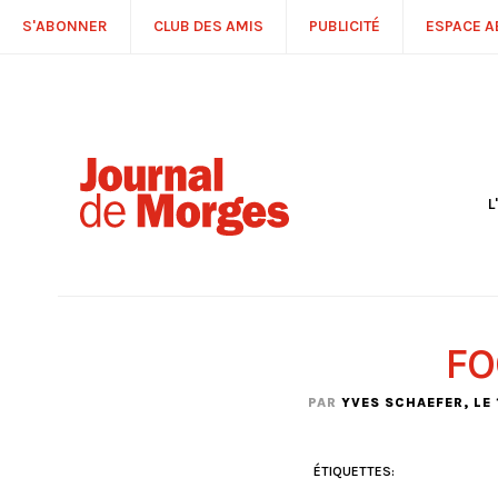
S'ABONNER
CLUB DES AMIS
PUBLICITÉ
ESPACE 
L
S
R
P
É
T
FO
C
P
PAR
YVES SCHAEFER
, LE
ÉTIQUETTES: