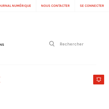
OURNAL NUMÉRIQUE
NOUS CONTACTER
SE CONNECTER
ONS
NS
ONIQUE DE PHILIPPE
H
 DE VUE
E