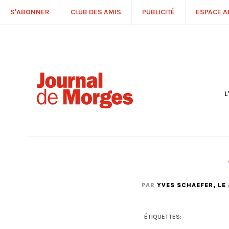
S'ABONNER
CLUB DES AMIS
PUBLICITÉ
ESPACE 
L
S
R
P
É
T
C
P
PAR
YVES SCHAEFER
, LE
ÉTIQUETTES: