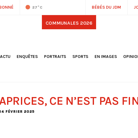
ABONNÉ
BÉBÉS DU JDM
J
27
°C
COMMUNALES 2026
'ACTU
ENQUÊTES
PORTRAITS
SPORTS
EN IMAGES
OPINI
OCIÉTÉ
FOOTBALL
DÉCOUVERTE DE NOS
DESSI
EPORTAGES
OMNISPORTS
VILLES ET VILLAGES
ÉDITOS
OLITIQUE
RÉSULTATS / CLASSEMENTS
GALERIES PHOTOS
LA CHR
LECTIONS 2026
PARIS 2024
VIDÉOS
DUBAT
ERROIR
POINTS
APRICES, CE N’EST PAS FIN
ULTURE
LANÈTE
 14 FÉVRIER 2025