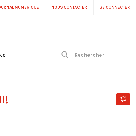
OURNAL NUMÉRIQUE
NOUS CONTACTER
SE CONNECTER
ONS
NS
ONIQUE DE PHILIPPE
H
 DE VUE
I!