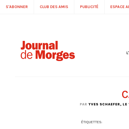
S'ABONNER
CLUB DES AMIS
PUBLICITÉ
ESPACE 
L
S
R
P
É
T
C
C
P
PAR
YVES SCHAEFER
, LE
ÉTIQUETTES: