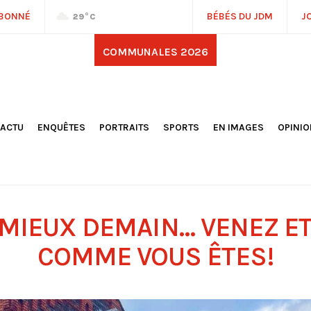
ABONNÉ
BÉBÉS DU JDM
J
29
°C
COMMUNALES 2026
'ACTU
ENQUÊTES
PORTRAITS
SPORTS
EN IMAGES
OPINI
OCIÉTÉ
FOOTBALL
DÉCOUVERTE DE NOS
DESSI
EPORTAGES
OMNISPORTS
VILLES ET VILLAGES
ÉDITOS
OLITIQUE
RÉSULTATS / CLASSEMENTS
GALERIES PHOTOS
LA CHR
LECTIONS 2026
PARIS 2024
VIDÉOS
DUBAT
ERROIR
POINTS
 MIEUX DEMAIN… VENEZ E
ULTURE
LANÈTE
COMME VOUS ÊTES!