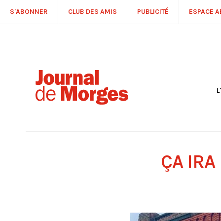
S'ABONNER
CLUB DES AMIS
PUBLICITÉ
ESPACE 
L
S
R
P
É
T
ÇA IRA
C
P