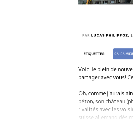
PAR
LUCAS PHILIPPOZ
, 
ÉTIQUETTES:
CA IRA MIE
Voici le plein de nouve
partager avec vous! Ce
Oh, comme j’aurais aim
béton, son château (pho
rivalités avec les vois
suisse allemand dès m