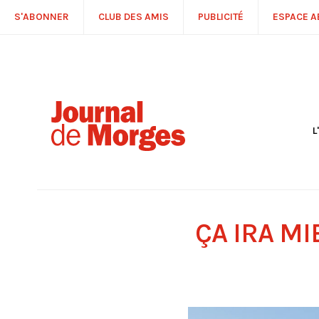
S'ABONNER
CLUB DES AMIS
PUBLICITÉ
ESPACE 
L
S
R
P
É
T
ÇA IRA M
C
P