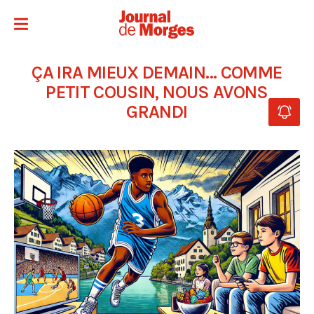
ÇA IRA MIEUX DEMAIN… COMME
PETIT COUSIN, NOUS AVONS
GRANDI