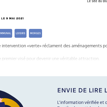
Le site du B
, LE 9 MAI 2021
OMMUNAL
LOISIRS
MORGES
 intervention «verte» réclament des aménagements pou
e premier visé pour devenir une véritable attraction.
ENVIE DE LIRE L
L'information vérifiée et 