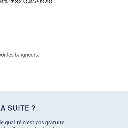
luard. Photo: Cella/24 heures
r les baigneurs.
A SUITE ?
de qualité n'est pas gratuite.