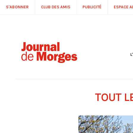
S'ABONNER
CLUB DES AMIS
PUBLICITÉ
ESPACE 
L
S
R
P
É
T
TOUT L
C
P