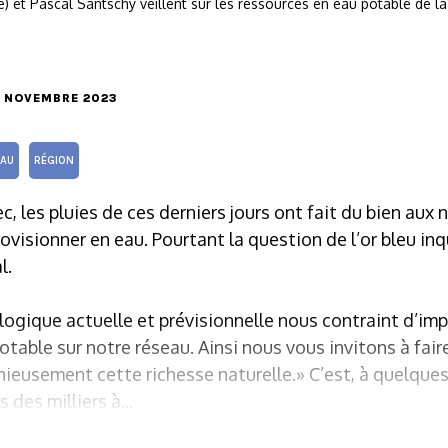
) et Pascal Santschy veillent sur les ressources en eau potable de
10 NOVEMBRE 2023
EAU
RÉGION
c, les pluies de ces derniers jours ont fait du bien aux
visionner en eau. Pourtant la question de l’or bleu inq
l.
ogique actuelle et prévisionnelle nous contraint d’imp
potable sur notre réseau. Ainsi nous vous invitons à fair
usement cette richesse naturelle.» C’est, à quelques v
des milliers à...