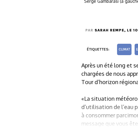
Serge Gambarasi (à gauche
PAR
SARAH REMPE
, LE 
ÉTIQUETTES:
CLIMAT
Après un été long et se
chargées de nous appro
Tour d’horizon régiona
«La situation météorol
d’utilisation de l’eau 
à consommer parcimonie
message que vous êtes 