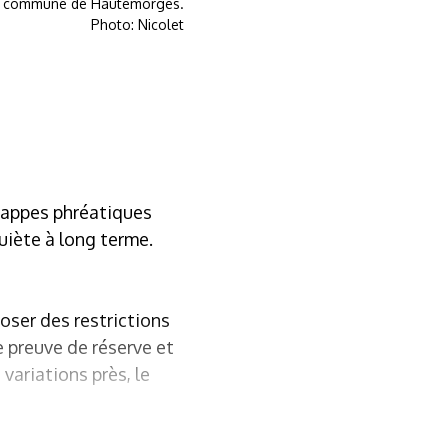
 la commune de Hautemorges.
Photo: Nicolet
 nappes phréatiques
uiète à long terme.
oser des restrictions
e preuve de réserve et
ariations près, le