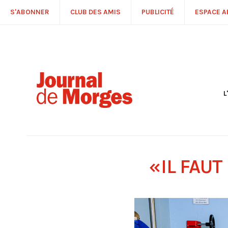
S'ABONNER
CLUB DES AMIS
PUBLICITÉ
ESPACE 
L
S
R
P
É
T
«IL FAUT
C
P