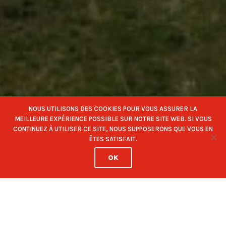
NOUS UTILISONS DES COOKIES POUR VOUS ASSURER LA
POPULATION: 384
MEILLEURE EXPÉRIENCE POSSIBLE SUR NOTRE SITE WEB. SI VOUS
CONTINUEZ À UTILISER CE SITE, NOUS SUPPOSERONS QUE VOUS EN
GENTILÉ: LES MOUDZETS, LES ROGNEUX
ÊTES SATISFAIT.
SYNDIC: MARIE CHRISTINE GILLIÉRON
OK