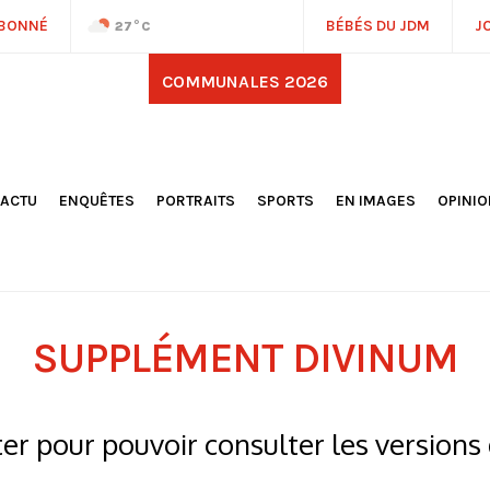
ABONNÉ
BÉBÉS DU JDM
J
27
°C
COMMUNALES 2026
'ACTU
ENQUÊTES
PORTRAITS
SPORTS
EN IMAGES
OPINI
OCIÉTÉ
FOOTBALL
DÉCOUVERTE DE NOS
DESSI
EPORTAGES
OMNISPORTS
VILLES ET VILLAGES
ÉDITOS
OLITIQUE
RÉSULTATS / CLASSEMENTS
GALERIES PHOTOS
LA CHR
LECTIONS 2026
PARIS 2024
VIDÉOS
DUBAT
ERROIR
POINTS
SUPPLÉMENT DIVINUM
ULTURE
LANÈTE
r pour pouvoir consulter les versions 