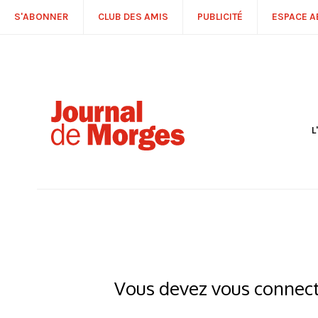
S'ABONNER
CLUB DES AMIS
PUBLICITÉ
ESPACE 
L
S
R
P
É
T
C
P
Vous devez vous connecte