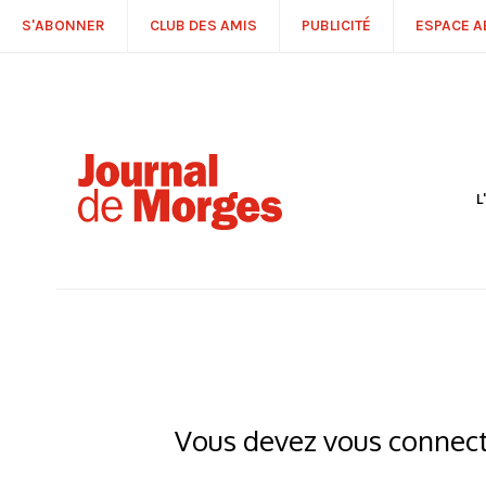
S'ABONNER
CLUB DES AMIS
PUBLICITÉ
ESPACE 
L
S
R
P
É
T
C
P
Vous devez vous connecte