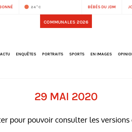
ABONNÉ
BÉBÉS DU JDM
J
24
°C
COMMUNALES 2026
'ACTU
ENQUÊTES
PORTRAITS
SPORTS
EN IMAGES
OPINI
OCIÉTÉ
FOOTBALL
DÉCOUVERTE DE NOS
DESSI
EPORTAGES
OMNISPORTS
VILLES ET VILLAGES
ÉDITOS
OLITIQUE
RÉSULTATS / CLASSEMENTS
GALERIES PHOTOS
LA CHR
LECTIONS 2026
PARIS 2024
VIDÉOS
DUBAT
ERROIR
POINTS
29 MAI 2020
ULTURE
LANÈTE
r pour pouvoir consulter les versions 