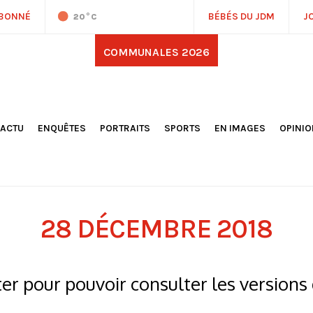
ABONNÉ
BÉBÉS DU JDM
J
20
°C
COMMUNALES 2026
'ACTU
ENQUÊTES
PORTRAITS
SPORTS
EN IMAGES
OPINI
OCIÉTÉ
FOOTBALL
DÉCOUVERTE DE NOS
DESSI
EPORTAGES
OMNISPORTS
VILLES ET VILLAGES
ÉDITOS
OLITIQUE
RÉSULTATS / CLASSEMENTS
GALERIES PHOTOS
LA CHR
LECTIONS 2026
PARIS 2024
VIDÉOS
DUBAT
ERROIR
POINTS
28 DÉCEMBRE 2018
ULTURE
LANÈTE
r pour pouvoir consulter les versions 