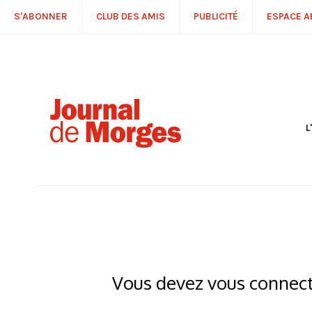
S'ABONNER
CLUB DES AMIS
PUBLICITÉ
ESPACE 
L
S
R
P
É
T
C
P
Vous devez vous connecte