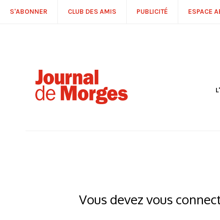
S'ABONNER
CLUB DES AMIS
PUBLICITÉ
ESPACE 
L
S
R
P
É
T
C
P
Vous devez vous connecte