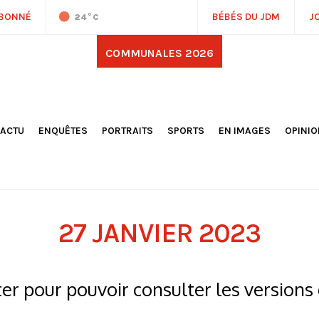
ABONNÉ
BÉBÉS DU JDM
J
24
°C
COMMUNALES 2026
'ACTU
ENQUÊTES
PORTRAITS
SPORTS
EN IMAGES
OPINI
OCIÉTÉ
FOOTBALL
DÉCOUVERTE DE NOS
DESSI
EPORTAGES
OMNISPORTS
VILLES ET VILLAGES
ÉDITOS
OLITIQUE
RÉSULTATS / CLASSEMENTS
GALERIES PHOTOS
LA CHR
LECTIONS 2026
PARIS 2024
VIDÉOS
DUBAT
ERROIR
POINTS
27 JANVIER 2023
ULTURE
LANÈTE
r pour pouvoir consulter les versions 