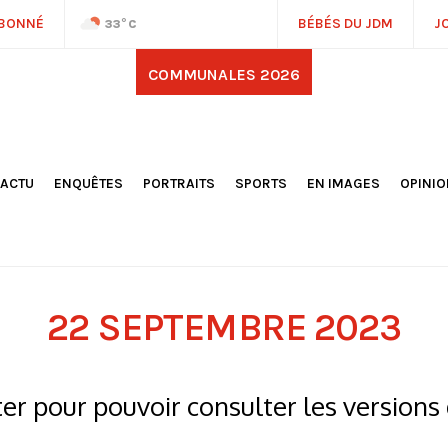
ABONNÉ
BÉBÉS DU JDM
J
33
°C
COMMUNALES 2026
'ACTU
ENQUÊTES
PORTRAITS
SPORTS
EN IMAGES
OPINI
OCIÉTÉ
FOOTBALL
DÉCOUVERTE DE NOS
DESSI
EPORTAGES
OMNISPORTS
VILLES ET VILLAGES
ÉDITOS
OLITIQUE
RÉSULTATS / CLASSEMENTS
GALERIES PHOTOS
LA CHR
LECTIONS 2026
PARIS 2024
VIDÉOS
DUBAT
ERROIR
POINTS
22 SEPTEMBRE 2023
ULTURE
LANÈTE
r pour pouvoir consulter les versions 