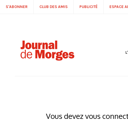
S'ABONNER
CLUB DES AMIS
PUBLICITÉ
ESPACE 
L
S
R
P
É
T
C
P
Vous devez vous connecte