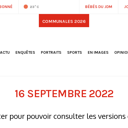
ABONNÉ
BÉBÉS DU JDM
J
23
°C
COMMUNALES 2026
'ACTU
ENQUÊTES
PORTRAITS
SPORTS
EN IMAGES
OPINI
OCIÉTÉ
FOOTBALL
DÉCOUVERTE DE NOS
DESSI
EPORTAGES
OMNISPORTS
VILLES ET VILLAGES
ÉDITOS
OLITIQUE
RÉSULTATS / CLASSEMENTS
GALERIES PHOTOS
LA CHR
LECTIONS 2026
PARIS 2024
VIDÉOS
DUBAT
ERROIR
POINTS
16 SEPTEMBRE 2022
ULTURE
LANÈTE
r pour pouvoir consulter les versions 