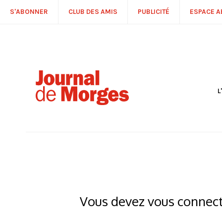
S'ABONNER
CLUB DES AMIS
PUBLICITÉ
ESPACE 
L
S
R
P
É
T
C
P
Vous devez vous connecte