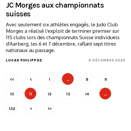
JC Morges aux championnats
suisses
Avec seulement six athlètes engagés, le Judo Club
Morges a réalisé l'exploit de terminer premier sur
115 clubs lors des championnats Suisse individuels
d'Aarberg, les 6 et 7 décembre, raflant sept titres
nationaux au passage.
LUCAS PHILIPPOZ
8 DÉCEMBRE 2025
<<
<
1
…
8
9
10
11
12
13
14
…
132
>
>>