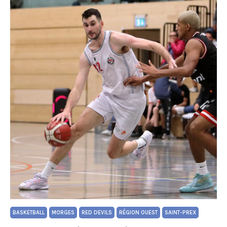
BASKETBALL
MORGES
RED DEVILS
RÉGION OUEST
SAINT-PREX