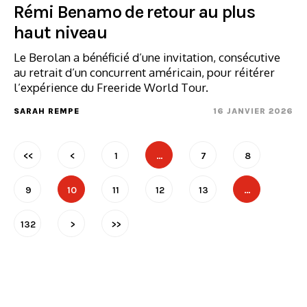
Rémi Benamo de retour au plus
haut niveau
Le Berolan a bénéficié d’une invitation, consécutive
au retrait d’un concurrent américain, pour réitérer
l’expérience du Freeride World Tour.
SARAH REMPE
16 JANVIER 2026
<<
<
1
…
7
8
9
10
11
12
13
…
132
>
>>