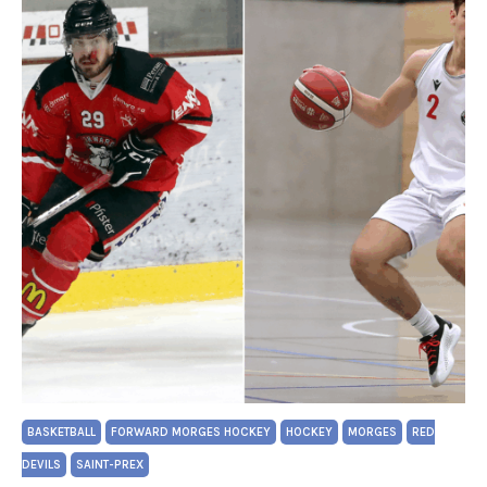
BASKETBALL
FORWARD MORGES HOCKEY
HOCKEY
MORGES
RED
DEVILS
SAINT-PREX