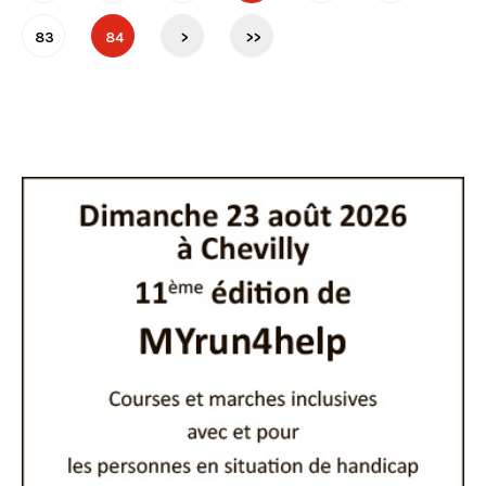
83
84
>
>>