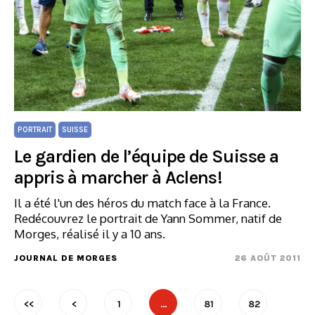
PORTRAIT
SUISSE
Le gardien de l’équipe de Suisse a
appris à marcher à Aclens!
Il a été l'un des héros du match face à la France.
Redécouvrez le portrait de Yann Sommer, natif de
Morges, réalisé il y a 10 ans.
JOURNAL DE MORGES
26 AOÛT 2011
<<
<
1
…
81
82