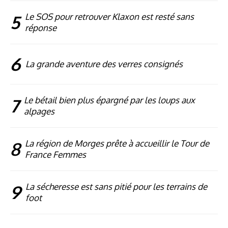
5
Le SOS pour retrouver Klaxon est resté sans
réponse
6
La grande aventure des verres consignés
7
Le bétail bien plus épargné par les loups aux
alpages
8
La région de Morges prête à accueillir le Tour de
France Femmes
9
La sécheresse est sans pitié pour les terrains de
foot