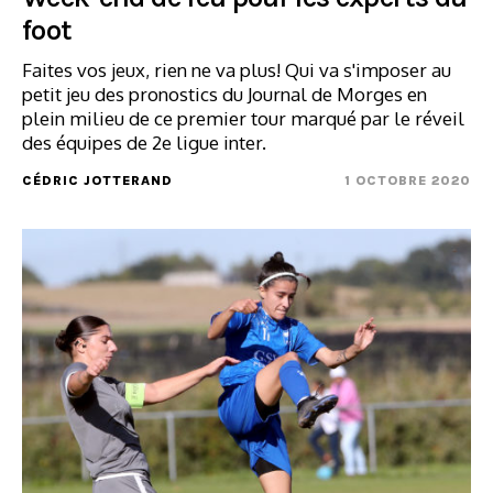
foot
Faites vos jeux, rien ne va plus! Qui va s'imposer au
petit jeu des pronostics du Journal de Morges en
plein milieu de ce premier tour marqué par le réveil
des équipes de 2e ligue inter.
CÉDRIC JOTTERAND
1 OCTOBRE 2020