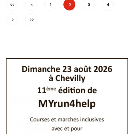
<<
<
1
2
3
4
>
>>