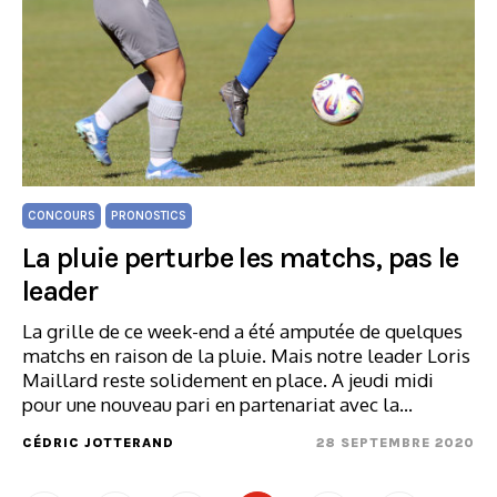
CONCOURS
PRONOSTICS
La pluie perturbe les matchs, pas le
leader
La grille de ce week-end a été amputée de quelques
matchs en raison de la pluie. Mais notre leader Loris
Maillard reste solidement en place. A jeudi midi
pour une nouveau pari en partenariat avec la…
CÉDRIC JOTTERAND
28 SEPTEMBRE 2020