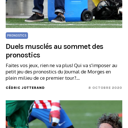
PRONOSTICS
Duels musclés au sommet des
pronostics
Faites vos jeux, rien ne va plus! Qui va s'imposer au
petit jeu des pronostics du Journal de Morges en
plein milieu de ce premier tour?…
CÉDRIC JOTTERAND
8 OCTOBRE 2020