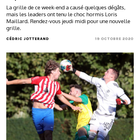
La grille de ce week-end a causé quelques dégâts,
mais les leaders ont tenu le choc hormis Loris
Maillard. Rendez-vous jeudi midi pour une nouvelle
grille.
CÉDRIC JOTTERAND
19 OCTOBRE 2020