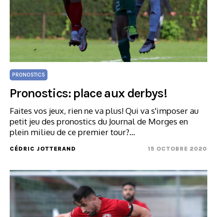
PRONOSTICS
Pronostics: place aux derbys!
Faites vos jeux, rien ne va plus! Qui va s'imposer au
petit jeu des pronostics du Journal de Morges en
plein milieu de ce premier tour?…
CÉDRIC JOTTERAND
15 OCTOBRE 2020