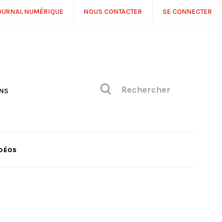
OURNAL NUMÉRIQUE
NOUS CONTACTER
SE CONNECTER
ONS
NS
ONIQUE DE PHILIPPE
H
 DE VUE
DÉOS