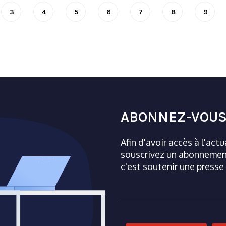
3
4
5
6
7
8
9
ABONNEZ-VOUS
Afin d'avoir accès à l'act
souscrivez un abonnement
c'est soutenir une presse