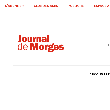
S'ABONNER
CLUB DES AMIS
PUBLICITÉ
ESPACE 
L
S
R
P
É
T
DÉCOUVERTE
C
P