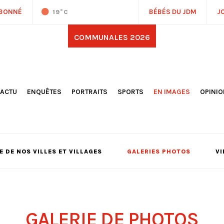
ABONNÉ
BÉBÉS DU JDM
J
19
°C
COMMUNALES 2026
'ACTU
ENQUÊTES
PORTRAITS
SPORTS
EN IMAGES
OPINI
OCIÉTÉ
FOOTBALL
DÉCOUVERTE DE NOS
DESSI
EPORTAGES
OMNISPORTS
VILLES ET VILLAGES
ÉDITOS
OLITIQUE
RÉSULTATS / CLASSEMENTS
GALERIES PHOTOS
LA CHR
LECTIONS 2026
PARIS 2024
VIDÉOS
DUBAT
ERROIR
POINTS
 DE NOS VILLES ET VILLAGES
GALERIES PHOTOS
VI
ULTURE
LANÈTE
GALERIE DE PHOTOS