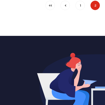
<<
<
1
2