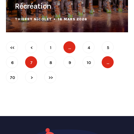
Récréation
THIERRY NICOLET
16 MARS 2026
<<
<
1
…
4
5
6
7
8
9
10
…
70
>
>>