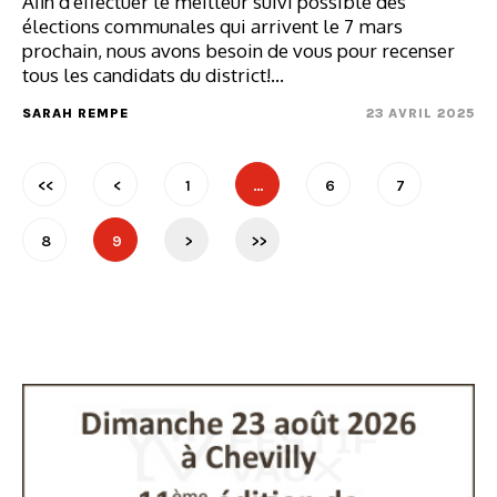
Afin d'effectuer le meilleur suivi possible des
élections communales qui arrivent le 7 mars
prochain, nous avons besoin de vous pour recenser
tous les candidats du district!…
SARAH REMPE
23 AVRIL 2025
<<
<
1
…
6
7
8
9
>
>>