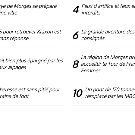
ye de Morges se prépare
4
Feux d’artifice et feux e
ne ville
interdits
 pour retrouver Klaxon est
6
La grande aventure des
sans réponse
consignés
La région de Morges pr
ail bien plus épargné par les
8
accueillir le Tour de Fra
aux alpages
Femmes
heresse est sans pitié pour
10
Un pont de 170 tonne
rrains de foot
remplacé par les MB