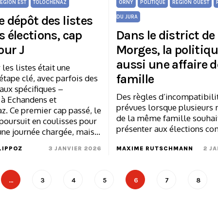
ÉGION EST
TOLOCHENAZ
ORNY
POLITIQUE
RÉGION OUEST
e dépôt des listes
DU JURA
s élections, cap
Dans le district de
jour J
Morges, la politiqu
aussi une affaire d
 les listes était une
famille
tape clé, avec parfois des
aux spécifiques –
Des règles d’incompatibili
à Echandens et
prévues lorsque plusieur
z. Ce premier cap passé, le
de la même famille souhai
 poursuit en coulisses pour
présenter aux élections c
une journée chargée, mais…
LIPPOZ
3 JANVIER 2026
MAXIME RUTSCHMANN
2 J
…
3
4
5
6
7
8