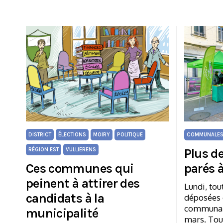
DISTRICT
ÉLECTIONS
MOIRY
POLITIQUE
COMMUNALES
Plus d
RÉGION EST
VULLIERENS
Ces communes qui
parés à
peinent à attirer des
Lundi, tout
candidats à la
déposées 
communale
municipalité
mars. Tour