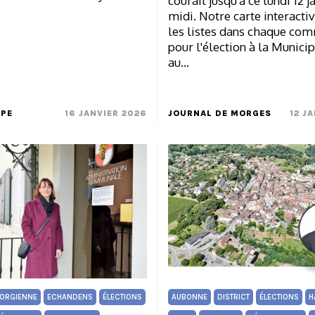
courait jusqu'à ce lundi 12 j
midi. Notre carte interacti
les listes dans chaque co
pour l'élection à la Municip
au…
MPE
16 JANVIER 2026
JOURNAL DE MORGES
12 J
ORGIENNE
ECHANDENS
ÉLECTIONS
AUBONNE
DISTRICT
ÉLECTIONS
H