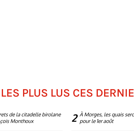
 LES PLUS LUS CES DERNI
rets de la citadelle birolane
2
À Morges, les quais ser
nçois Monthoux
pour le 1er août