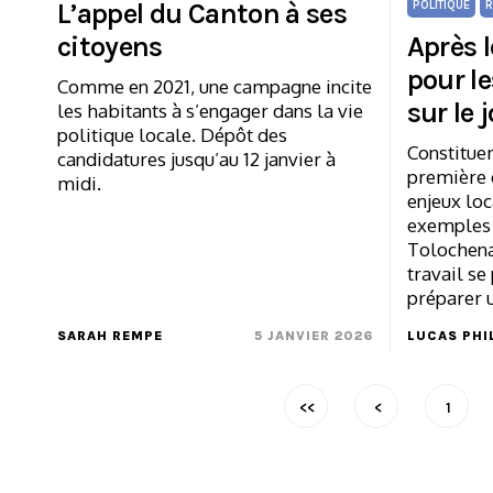
L’appel du Canton à ses
POLITIQUE
R
citoyens
Après l
pour le
Comme en 2021, une campagne incite
sur le 
les habitants à s’engager dans la vie
politique locale. Dépôt des
Constituer
candidatures jusqu’au 12 janvier à
première é
midi.
enjeux loc
exemples 
Tolochena
travail se
préparer 
SARAH REMPE
5 JANVIER 2026
LUCAS PHI
<<
<
1