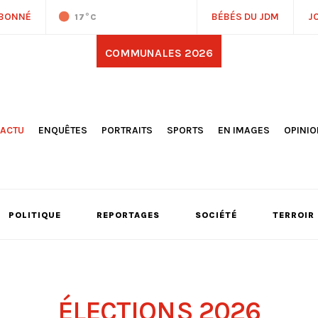
ABONNÉ
BÉBÉS DU JDM
J
17
°C
COMMUNALES 2026
'ACTU
ENQUÊTES
PORTRAITS
SPORTS
EN IMAGES
OPINI
OCIÉTÉ
FOOTBALL
DÉCOUVERTE DE NOS
DESSI
EPORTAGES
OMNISPORTS
VILLES ET VILLAGES
ÉDITOS
OLITIQUE
RÉSULTATS / CLASSEMENTS
GALERIES PHOTOS
LA CHR
LECTIONS 2026
PARIS 2024
VIDÉOS
DUBAT
ERROIR
POINTS
POLITIQUE
REPORTAGES
SOCIÉTÉ
TERROIR
ULTURE
LANÈTE
ÉLECTIONS 2026