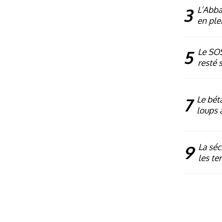
3
L’Abba
en plei
5
Le SOS
resté 
7
Le bét
loups 
9
La séc
les te