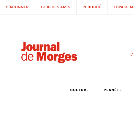
S'ABONNER
CLUB DES AMIS
PUBLICITÉ
ESPACE 
L
S
R
P
É
T
CULTURE
PLANÈTE
C
P