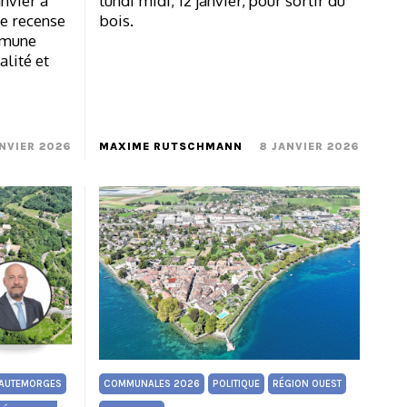
anvier à
lundi midi, 12 janvier, pour sortir du
ve recense
bois.
mmune
alité et
ANVIER 2026
MAXIME RUTSCHMANN
8 JANVIER 2026
AUTEMORGES
COMMUNALES 2026
POLITIQUE
RÉGION OUEST