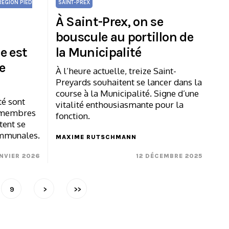
RÉGION PIED
SAINT-PREX
À Saint-Prex, on se
bouscule au portillon de
e est
la Municipalité
e
À l’heure actuelle, treize Saint-
Preyards souhaitent se lancer dans la
course à la Municipalité. Signe d’une
té sont
vitalité enthousiasmante pour la
s membres
fonction.
tent se
ommunales.
MAXIME RUTSCHMANN
ANVIER 2026
12 DÉCEMBRE 2025
9
>
>>