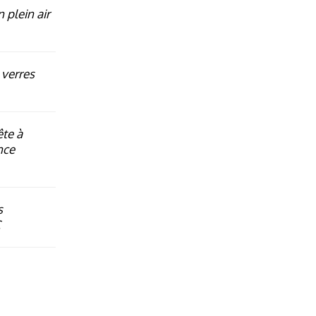
n plein air
 verres
ête à
nce
s
C