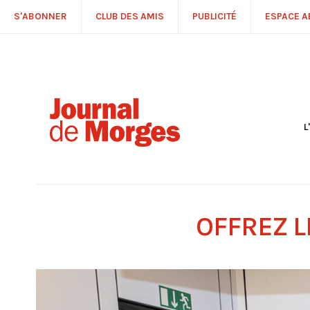
S'ABONNER
CLUB DES AMIS
PUBLICITÉ
ESPACE 
L
S
R
P
É
T
OFFREZ L
C
P