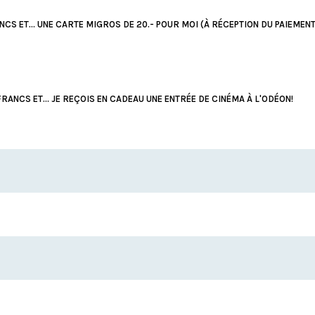
RANCS ET... UNE CARTE MIGROS DE 20.- POUR MOI (À RÉCEPTION DU PAIEMENT
FRANCS ET... JE REÇOIS EN CADEAU UNE ENTRÉE DE CINÉMA À L'ODÉON!