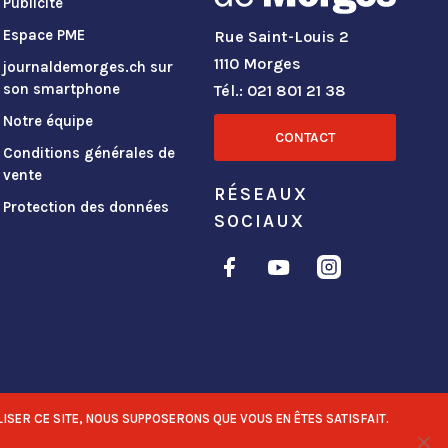
Publicité
Espace PME
Rue Saint-Louis 2
1110 Morges
journaldemorges.ch sur
son smartphone
Tél.: 021 801 21 38
Notre équipe
CONTACT
Conditions générales de
vente
RÉSEAUX
Protection des données
SOCIAUX
ISER CE SITE, NOUS SUPPOSERONS QUE VOUS EN ÊTES SATISFAIT.