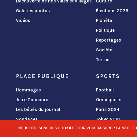
Découverte de nos villes et villages
Culture
Galeries photos
Élections 2026
Vidéos
Planète
Politique
Reportages
Société
Terroir
PLACE PUBLIQUE
SPORTS
Hommages
Football
Jeux-Concours
Omnisports
Les bébés du journal
Paris 2024
Sondages
Tokyo 2021
NOUS UTILISONS DES COOKIES POUR VOUS ASSURER LA MEILLEURE