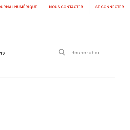
OURNAL NUMÉRIQUE
NOUS CONTACTER
SE CONNECTER
ONS
NS
ONIQUE DE PHILIPPE
H
 DE VUE