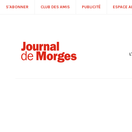
S'ABONNER
CLUB DES AMIS
PUBLICITÉ
ESPACE 
L
S
R
P
É
T
C
P