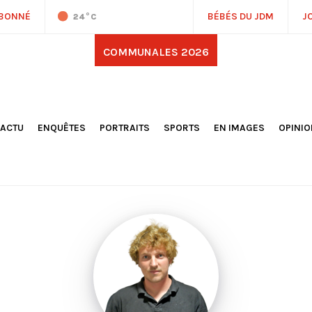
ABONNÉ
BÉBÉS DU JDM
J
24
°C
COMMUNALES 2026
'ACTU
ENQUÊTES
PORTRAITS
SPORTS
EN IMAGES
OPINI
OCIÉTÉ
FOOTBALL
DÉCOUVERTE DE NOS
DESSI
EPORTAGES
OMNISPORTS
VILLES ET VILLAGES
ÉDITOS
OLITIQUE
RÉSULTATS / CLASSEMENTS
GALERIES PHOTOS
LA CHR
LECTIONS 2026
PARIS 2024
VIDÉOS
DUBAT
ERROIR
POINTS
ULTURE
LANÈTE