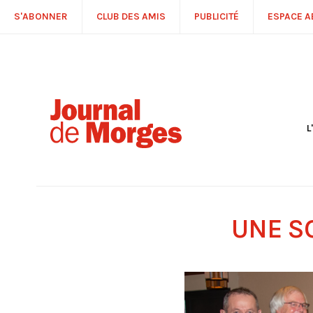
S'ABONNER
CLUB DES AMIS
PUBLICITÉ
ESPACE 
L
S
R
P
É
T
UNE S
C
P