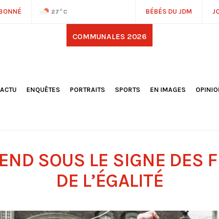
ABONNÉ
BÉBÉS DU JDM
J
27
°C
COMMUNALES 2026
'ACTU
ENQUÊTES
PORTRAITS
SPORTS
EN IMAGES
OPINI
OCIÉTÉ
FOOTBALL
DÉCOUVERTE DE NOS
DESSI
EPORTAGES
OMNISPORTS
VILLES ET VILLAGES
ÉDITOS
OLITIQUE
RÉSULTATS / CLASSEMENTS
GALERIES PHOTOS
LA CHR
LECTIONS 2026
PARIS 2024
VIDÉOS
DUBAT
ERROIR
POINTS
END SOUS LE SIGNE DES 
ULTURE
LANÈTE
DE L’ÉGALITÉ