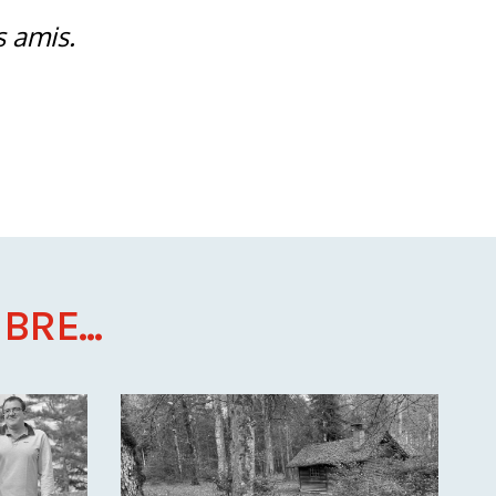
s amis.
BRE...