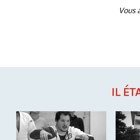
Vous a
IL ÉT