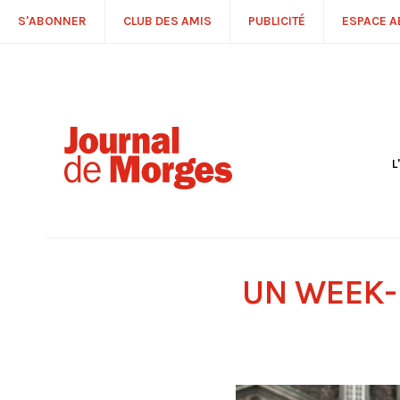
S'ABONNER
CLUB DES AMIS
PUBLICITÉ
ESPACE 
L
S
R
P
É
T
UN WEEK-
C
P