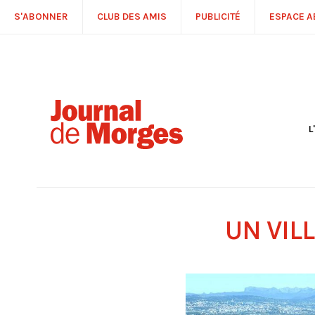
S'ABONNER
CLUB DES AMIS
PUBLICITÉ
ESPACE 
L
S
R
P
É
T
UN VIL
C
P