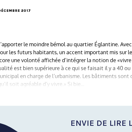
 DÉCEMBRE 2017
e d’apporter le moindre bémol au quartier Églantine. Ave
ur les futurs habitants, un accent important mis sur l
ore une volonté affichée d’intégrer la notion de «vivre
ualité est bien supérieure à ce qui se faisait il y a 40 o
municipal en charge de l’urbanisme. Les bâtiments sont d
’il soit agréable d’y vivre.» Si bie...
ENVIE DE LIRE L