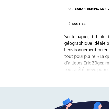
PAR
SARAH REMPE
, LE 1
ÉTIQUETTES:
Sur le papier, difficil
géographique idéale po
l’environnement ou enc
tout pour plaire. «La q
d’ailleurs Eric Züger, 
tout a été prévu pour qu