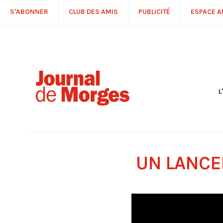
S'ABONNER
CLUB DES AMIS
PUBLICITÉ
ESPACE 
L
S
R
P
É
T
UN LANCE
C
P