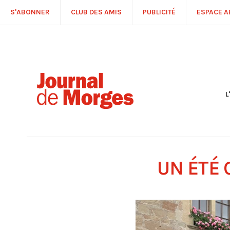
S'ABONNER
CLUB DES AMIS
PUBLICITÉ
ESPACE 
L
S
R
P
É
T
UN ÉTÉ
C
P