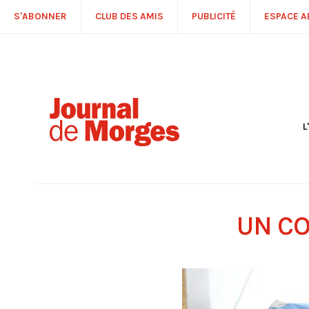
S'ABONNER
CLUB DES AMIS
PUBLICITÉ
ESPACE 
L
S
R
P
É
T
UN CO
C
P