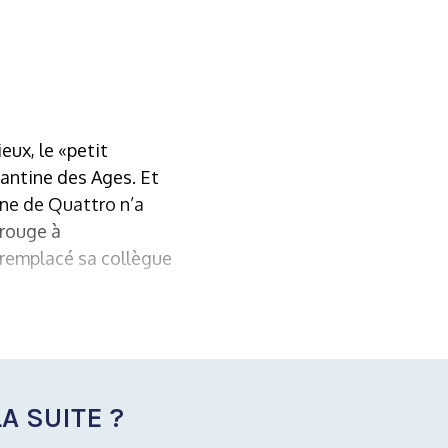
ux, le «petit
Cantine des Ages. Et
line de Quattro n’a
 rouge à
a remplacé sa collègue
A SUITE ?