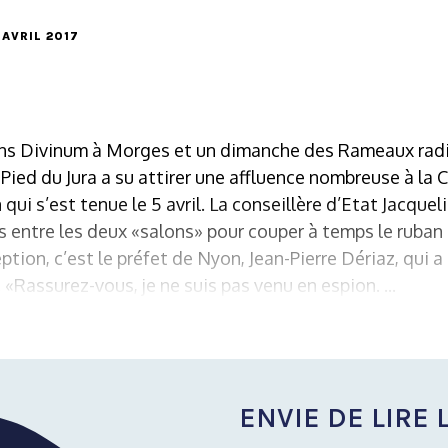
3 AVRIL 2017
ins Divinum à Morges et un dimanche des Rameaux radie
Pied du Jura a su attirer une affluence nombreuse à la 
 qui s’est tenue le 5 avril. La conseillère d’Etat Jacque
pas entre les deux «salons» pour couper à temps le ruban
ption, c’est le préfet de Nyon, Jean-Pierre Dériaz, qui 
«Rassurez-vous, je ne suis pas venu en espion. ...
ENVIE DE LIRE L