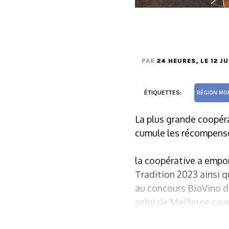
PAR
24 HEURES
, LE 12 J
ÉTIQUETTES:
RÉGION MO
La plus grande coopéra
cumule les récompenses
la coopérative a empo
Tradition 2023 ainsi q
au concours BioVino de
celui de Meilleure cave