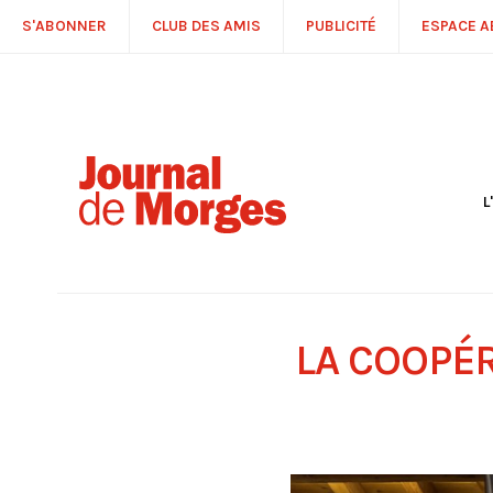
S'ABONNER
CLUB DES AMIS
PUBLICITÉ
ESPACE 
L
S
R
P
É
T
LA COOPÉ
C
P