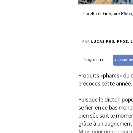
Lorella et Grégoire Pfirt
PAR
LUCAS PHILIPPOZ
, 
ÉTIQUETTES:
AGRICULTUR
Produits «phares» du dé
précoces cette année.
Puisque le dicton popu
se fier, en ce bas mond
bien sûr, soit le mome
grâce à un alignement 
Mais pour quiconque ne