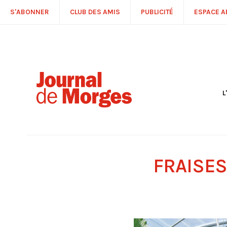
S'ABONNER
CLUB DES AMIS
PUBLICITÉ
ESPACE 
L
S
R
P
É
T
FRAISES
C
P