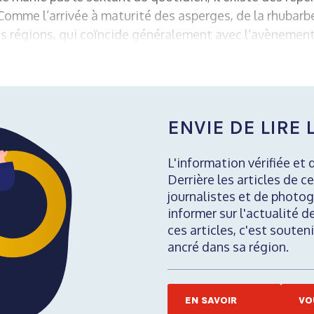
. Comme l’arrivée à maturité des asperges, de la rhubarb
 régions, qui coïncide généralement avec l’avènement 
ENVIE DE LIRE L
L'information vérifiée et 
Derrière les articles de ce
journalistes et de photog
informer sur l'actualité d
ces articles, c'est soute
ancré dans sa région.
EN SAVOIR
VO