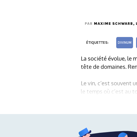
PAR
MAXIME SCHWARB
,
ÉTIQUETTES:
DIVINUM
La société évolue, le 
tête de domaines. Ren
Le vin, c’est souvent 
le temps où c’est au tou