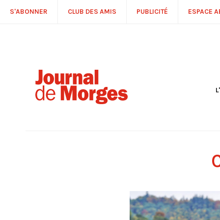
S'ABONNER
CLUB DES AMIS
PUBLICITÉ
ESPACE 
L
S
R
P
É
T
C
P