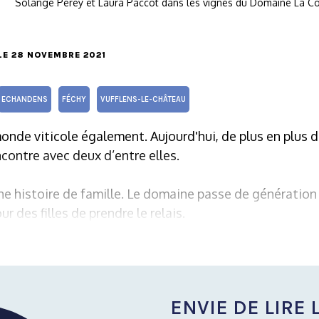
Solange Perey et Laura Paccot dans les vignes du Domaine La Co
 LE 28 NOVEMBRE 2021
ECHANDENS
FÉCHY
VUFFLENS-LE-CHÂTEAU
monde viticole également. Aujourd'hui, de plus en plus 
contre avec deux d’entre elles.
une histoire de famille. Le domaine passe de génération
r des filles de prendre le relais.
ENVIE DE LIRE L