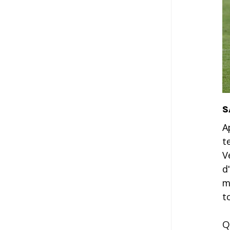
S
A
t
V
d
m
t
Q