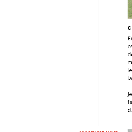
C
E
c
d
m
l
l
J
f
c