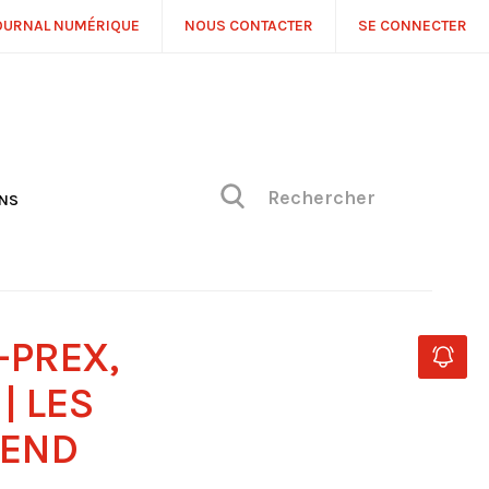
OURNAL NUMÉRIQUE
NOUS CONTACTER
SE CONNECTER
ONS
NS
ONIQUE DE PHILIPPE
H
 DE VUE
-PREX,
| LES
-END