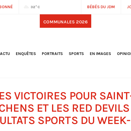
ABONNÉ
BÉBÉS DU JDM
J
32
°C
COMMUNALES 2026
'ACTU
ENQUÊTES
PORTRAITS
SPORTS
EN IMAGES
OPINI
OCIÉTÉ
FOOTBALL
DÉCOUVERTE DE NOS
DESSI
EPORTAGES
OMNISPORTS
VILLES ET VILLAGES
ÉDITOS
OLITIQUE
RÉSULTATS / CLASSEMENTS
GALERIES PHOTOS
LA CHR
LECTIONS 2026
PARIS 2024
VIDÉOS
DUBAT
ERROIR
POINTS
ES VICTOIRES POUR SAINT
ULTURE
LANÈTE
CHENS ET LES RED DEVILS 
ULTATS SPORTS DU WEEK