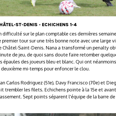
HÂTEL-ST-DENIS - ECHICHENS 1-4
n difficulté sur le plan comptable ces dernières semain
e premier tour sur une très bonne note avec une large vi
e Châtel-Saint-Denis. Nana a transformé un penalty ob
inute de jeu, de quoi sans doute faire retomber quelque
es épaules des joueurs bleu et blanc. Qui ont néanmoins
a deuxième mi-temps pour enfoncer le clou.
ean Carlos Rodriguez (51e), Davy Francisco (70e) et Die
ait trembler les filets. Echichens pointe à la 15e et avan
lassement. Sept points séparent l'équipe de la barre de