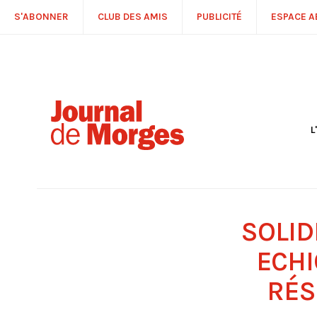
S'ABONNER
CLUB DES AMIS
PUBLICITÉ
ESPACE 
L
S
R
P
É
T
SOLID
C
P
ECHI
RÉS