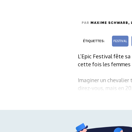
PAR
MAXIME SCHWARB
,
ÉTIQUETTES:
FESTIVAL
L’Epic Festival fête s
cette fois les femmes 
Imaginer un chevalier
direz-vous, mais en 20