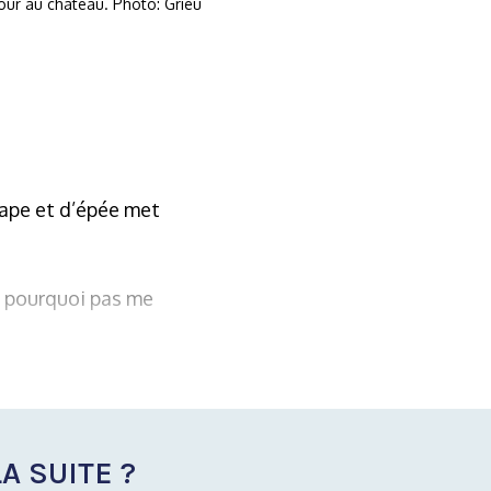
tour au château. Photo: Grieu
cape et d’épée met
, pourquoi pas me
A SUITE ?