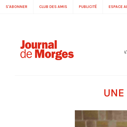
S'ABONNER
CLUB DES AMIS
PUBLICITÉ
ESPACE 
L
S
R
P
É
T
UNE 
C
P