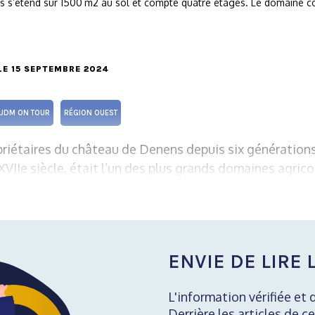
 s’étend sur 1500 m2 au sol et compte quatre étages. Le domaine c
 LE 15 SEPTEMBRE 2024
JDM ON TOUR
RÉGION OUEST
riétaires du château de Denens depuis six générations
VIIe siècle, était l’un des plus grands domaines agrico
ENVIE DE LIRE L
L'information vérifiée et 
Derrière les articles de ce