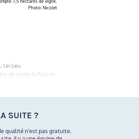
ompte 7,5 hectares de vigne.
Photo: Nicolet
. Un lieu
les de toute la Suisse.
A SUITE ?
de qualité n'est pas gratuite.
 site, il y a une équipe de