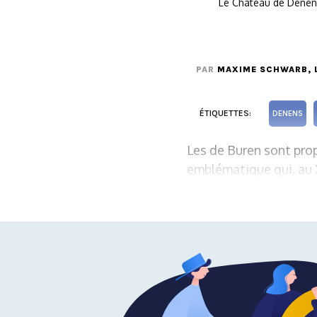
Le Château de Denens
PAR
MAXIME SCHWARB
,
ÉTIQUETTES:
DENENS
Les de Buren sont prop
emblématique qui, au X