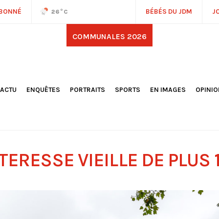
ABONNÉ
BÉBÉS DU JDM
J
26
°C
COMMUNALES 2026
'ACTU
ENQUÊTES
PORTRAITS
SPORTS
EN IMAGES
OPINI
OCIÉTÉ
FOOTBALL
DÉCOUVERTE DE NOS
DESSI
EPORTAGES
OMNISPORTS
VILLES ET VILLAGES
ÉDITOS
OLITIQUE
RÉSULTATS / CLASSEMENTS
GALERIES PHOTOS
LA CHR
LECTIONS 2026
PARIS 2024
VIDÉOS
DUBAT
ERROIR
POINTS
TERESSE VIEILLE DE PLUS 
ULTURE
LANÈTE