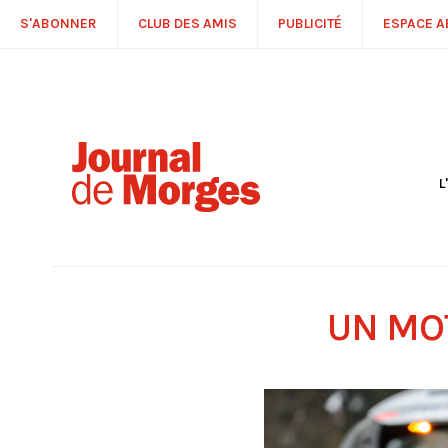
S'ABONNER
CLUB DES AMIS
PUBLICITÉ
ESPACE 
L
S
R
P
É
T
UN MOT
C
P