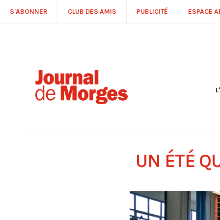
S'ABONNER
CLUB DES AMIS
PUBLICITÉ
ESPACE 
L
S
R
P
É
T
UN ÉTÉ Q
C
P