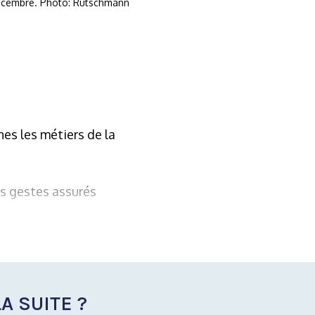
 décembre. Photo: Rutschmann
es les métiers de la
es gestes assurés
A SUITE ?