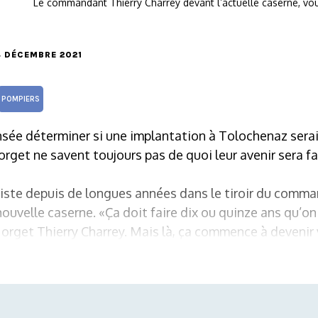
Le commandant Thierry Charrey devant l’actuelle caserne, vou
24 DÉCEMBRE 2021
POMPIERS
sée déterminer si une implantation à Tolochenaz serai
rget ne savent toujours pas de quoi leur avenir sera fa
existe depuis de longues années dans le tiroir du com
ouvelle caserne. «Ça doit faire dix ou quinze ans qu’on 
get Thierry Charrey. Mais là, ça commence à devenir 