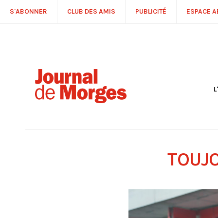
S'ABONNER
CLUB DES AMIS
PUBLICITÉ
ESPACE 
L
S
R
P
É
T
TOUJO
C
P