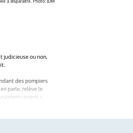
ée à disparaître. Photo: JDM
t judicieuse ou non,
it.
mandant des pompiers
en parle, relève le
vraiment urgent.»