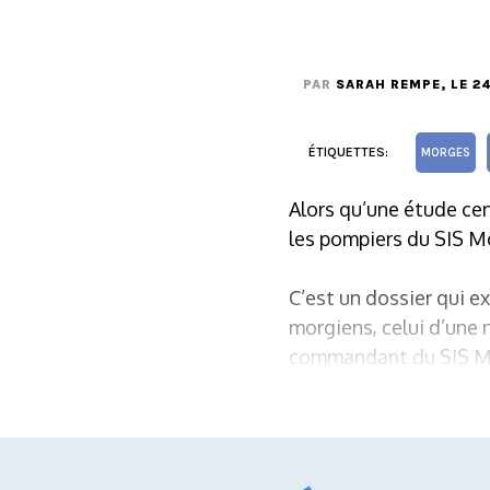
PAR
SARAH REMPE
, LE 
ÉTIQUETTES:
MORGES
Alors qu’une étude cen
les pompiers du SIS Mo
C’est un dossier qui 
morgiens, celui d’une n
commandant du SIS Mor